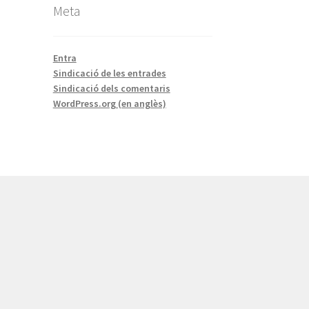
Meta
Entra
Sindicació de les entrades
Sindicació dels comentaris
WordPress.org (en anglès)