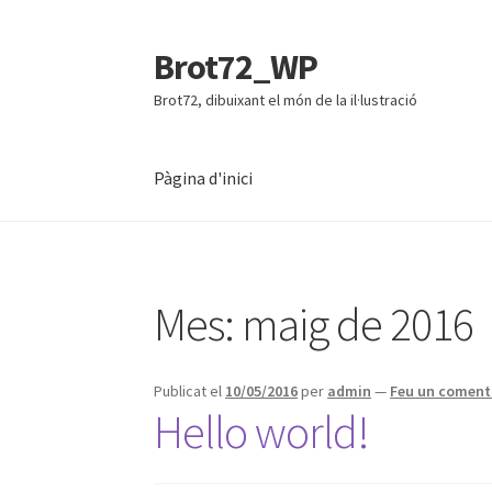
Brot72_WP
Salta
Vés
a
al
Brot72, dibuixant el món de la il·lustració
navegació
contingut
Pàgina d'inici
Mes:
maig de 2016
Publicat el
10/05/2016
per
admin
—
Feu un coment
Hello world!